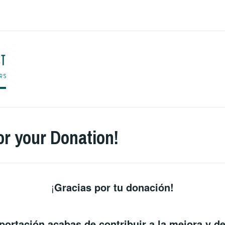
ENGLISH TO CO
or your Donation!
¡
Gracias por tu donación!
portación acabas de contribuir a la mejora y de