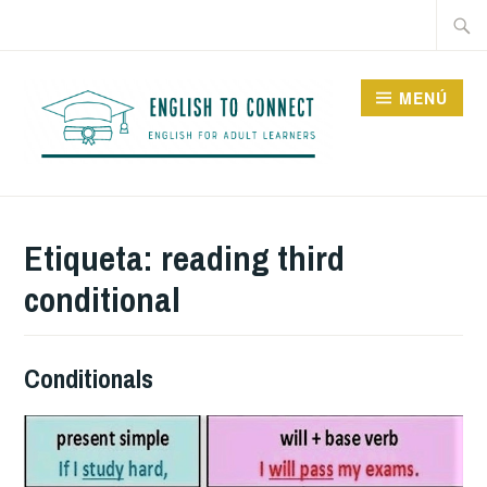
Saltar
Buscar
al
contenido
MENÚ
ENGLISH TO CONNECT
Etiqueta:
reading third
conditional
Conditionals