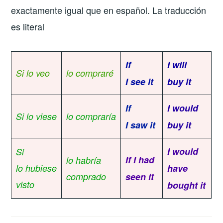
exactamente igual que en español. La traducción
es literal
If
I will
Si lo veo
lo compraré
I see it
buy it
If
I would
Si lo viese
lo compraría
I saw it
buy it
I would
Si
If I had
lo habría
lo hubiese
have
comprado
seen it
visto
bought it