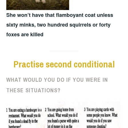
She won’t have that flamboyant coat unless
sixty minks,
two hundred squirrels
or forty
foxes are killed
Practise second conditional
WHAT WOULD YOU DO IF YOU WERE IN
THESE SITUATIONS?