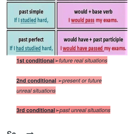
➢
1st conditional
future real situations
➢
2nd conditional
present or future
unreal situations
➢
3rd conditional
past unreal situations