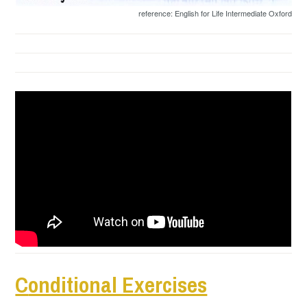
reference: English for Life Intermediate Oxford
C
onditional Exercises