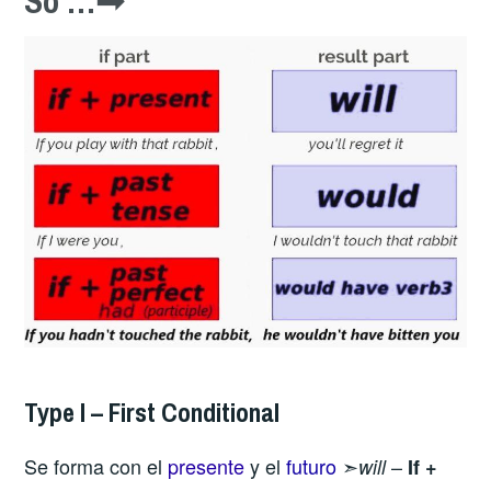
So …➟
Type I – First Conditional
Se forma con el
presente
y el
futuro
➣
–
will
If +