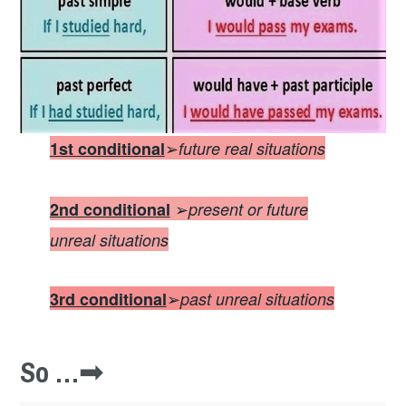
➢
1st conditional
future real situations
➢
2nd conditional
present or future
unreal situations
➢
3rd conditional
past unreal situations
So …➟