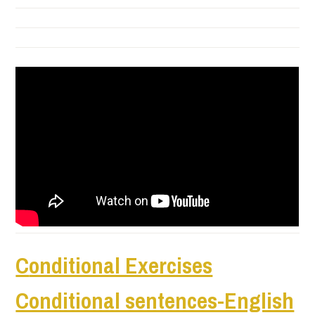
C
onditional Exercises
Conditional sentences-English