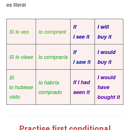
es literal
If
I will
Si lo veo
lo compraré
I see it
buy it
If
I would
Si lo viese
lo compraría
I saw it
buy it
I would
Si
If I had
lo habría
lo hubiese
have
comprado
seen it
visto
bought it
Practise first conditional