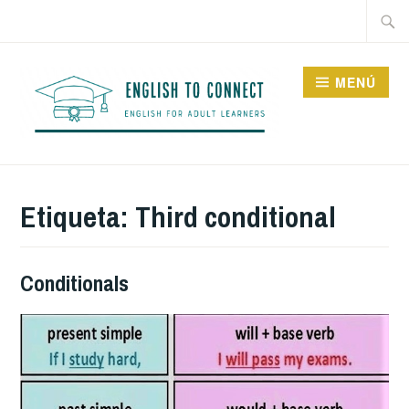
Saltar
Buscar
al
contenido
MENÚ
ENGLISH TO CONNECT
Etiqueta:
Third conditional
Conditionals